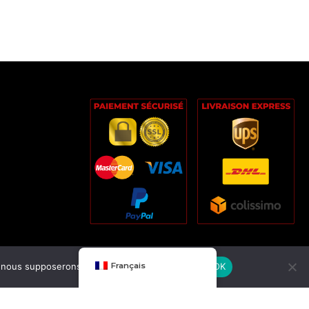
e, nous supposerons que vous en êtes satisfait.
Français
OK