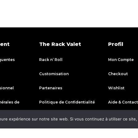
ient
The Rack Valet
Profil
quentes
Rack n’ Roll
Mon Compte
Customisation
Checkout
sionnel
Partenaires
Wishlist
nérales de
Politique de Confidentialité
Aide & Contact
eure expérience sur notre site web. Si vous continuez à utiliser ce sit
pédition
etour