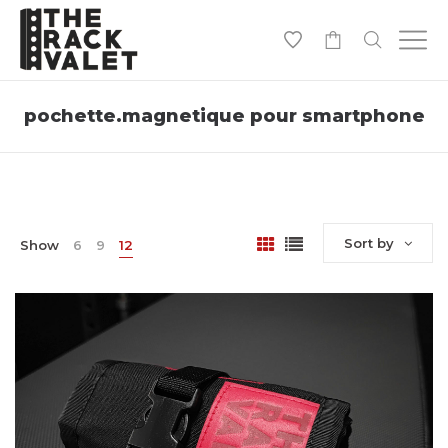
0
pochette.magnetique pour smartphone
Sort by
Show
6
9
12