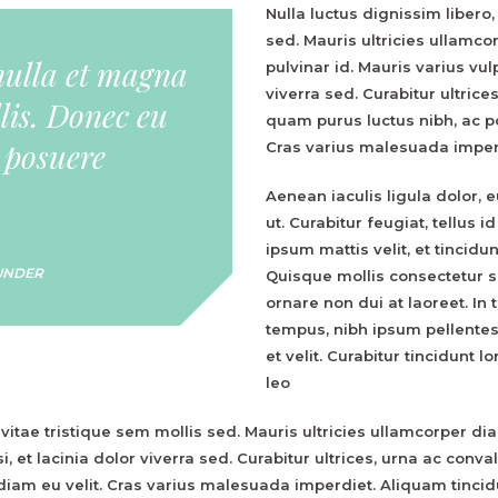
Nulla luctus dignissim libero,
sed. Mauris ultricies ullamco
nulla et magna
pulvinar id. Mauris varius vulp
viverra sed. Curabitur ultrice
lis. Donec eu
quam purus luctus nibh, ac p
 posuere
Cras varius malesuada imperd
Aenean iaculis ligula dolor, e
ut. Curabitur feugiat, tellus
ipsum mattis velit, et tincidu
OUNDER
Quisque mollis consectetur 
ornare non dui at laoreet. In
tempus, nibh ipsum pellentesq
et velit. Curabitur tincidunt
leo
 vitae tristique sem mollis sed. Mauris ultricies ullamcorper di
si, et lacinia dolor viverra sed. Curabitur ultrices, urna ac conv
 diam eu velit. Cras varius malesuada imperdiet. Aliquam tinci