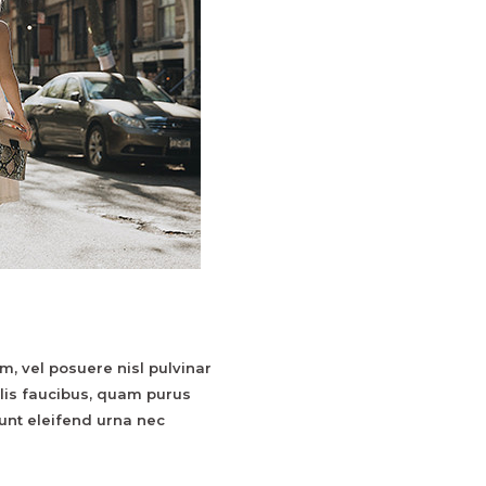
am, vel posuere nisl pulvinar
allis faucibus, quam purus
dunt eleifend urna nec