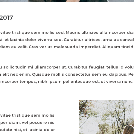
2017
 vitae tristique sem mollis sed. Mauris ultricies ullamcorper di
si, et lacinia dolor viverra sed. Curabitur ultrices, urna ac conv
 diam eu velit. Cras varius malesuada imperdiet. Aliquam tinci
eu sollicitudin mi ullamcorper ut. Curabitur feugiat, tellus id 
rem elit nec enim. Quisque mollis consectetur sem eu dapibus. P
lamcorper tempus, nibh ipsum pellentesque est, ut viverra nunc e
 vitae tristique sem mollis
rper diam, vel posuere nisl
utate nisi, et lacinia dolor