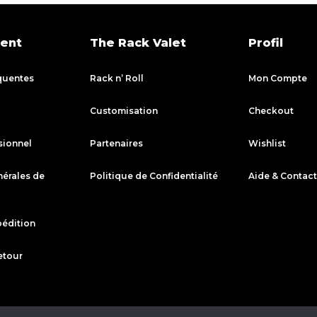
ient
The Rack Valet
Profil
quentes
Rack n’ Roll
Mon Compte
Customisation
Checkout
sionnel
Partenaires
Wishlist
nérales de
Politique de Confidentialité
Aide & Contact
pédition
etour