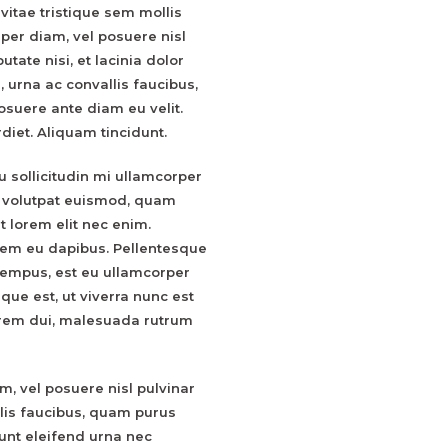
 vitae tristique sem mollis
rper diam, vel posuere nisl
utate nisi, et lacinia dolor
s, urna ac convallis faucibus,
osuere ante diam eu velit.
iet. Aliquam tincidunt.
u sollicitudin mi ullamcorper
 id volutpat euismod, quam
nt lorem elit nec enim.
sem eu dapibus. Pellentesque
 tempus, est eu ullamcorper
ue est, ut viverra nunc est
 lorem dui, malesuada rutrum
am, vel posuere nisl pulvinar
allis faucibus, quam purus
dunt eleifend urna nec