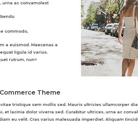
es, urna ac convamolest
bibendu
ique commodo,
am a euismod. Maecenas a
equat ligula id varius.
quet rutrum, nun=
ooCommerce Theme
 vitae tristique sem mollis sed. Mauris ultricies ullamcorper di
si, et lacinia dolor viverra sed. Curabitur ultrices, urna ac conv
 diam eu velit. Cras varius malesuada imperdiet. Aliquam tinci