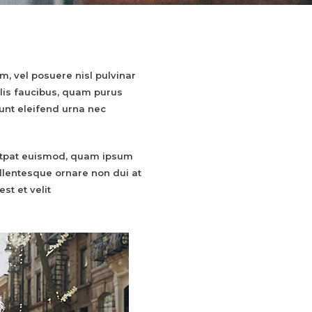
am, vel posuere nisl pulvinar
allis faucibus, quam purus
dunt eleifend urna nec
volutpat euismod, quam ipsum
ellentesque ornare non dui at
st et velit